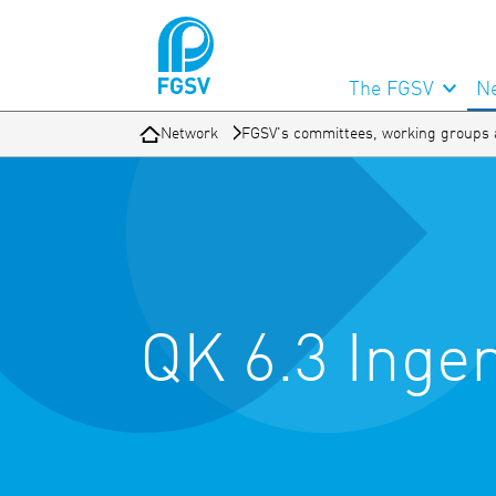
The FGSV
N
Network
FGSV's committees, working groups 
QK 6.3 Inge