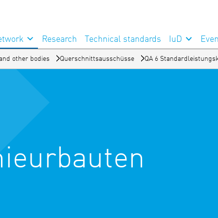
etwork
Research
Technical standards
IuD
Even
and other bodies
Querschnittsausschüsse
QA 6 Standardleistungs
nieurbauten