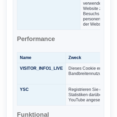
verwendet, um Sta
Website zu sammel
Besuchs der Websi
personenbezogene
der Webseitenanaly
Performance
Name
Zweck
VISITOR_INFO1_LIVE
Dieses Cookie ermöglicht
Bandbreitennutzung zu üb
YSC
Registrieren Sie eindeuti
Statistiken darüber, welc
YouTube angesehen habe
Funktional