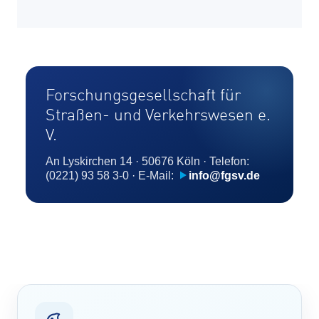
Forschungsgesellschaft für
Straßen- und Verkehrswesen e.
V.
An Lyskirchen 14 · 50676 Köln · Telefon:
(0221) 93 58 3-0 · E-Mail:
info@fgsv.de