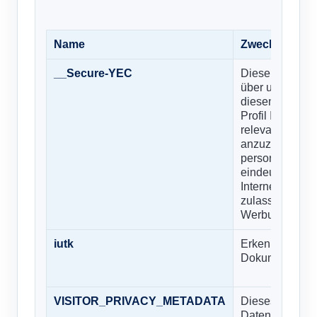
Name
Zweck
__Secure-YEC
Diese Cookies
über unsere We
diesen Untern
Profil Ihrer In
relevante Wer
anzuzeigen. Si
personenbezog
eindeutigen Ide
Internetgeräts
zulassen, werd
Werbung erleb
iutk
Erkennt das Ge
Dokumente gel
VISITOR_PRIVACY_METADATA
Dieses Cookie 
Datenschutzein