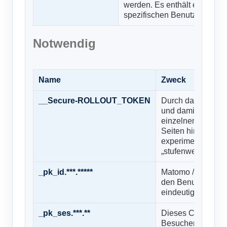
werden. Es enthält eine zuf
spezifischen Benutzerdaten.
Notwendig
Name
Zweck
__Secure-ROLLOUT_TOKEN
Durch das Setzen
und damit Google 
einzelnen Nutzer 
Seiten hinweg eine
experimentellen F
„stufenweiser Roll
_pk_id.***.*****
Matomo / Piwik-Co
den Benutzer gesp
eindeutige Besuch
_pk_ses.***.**
Dieses Cookie wir
Besucher auf der 