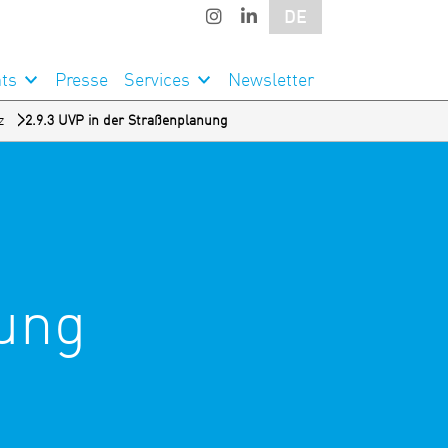
DE
ts
Presse
Services
Newsletter
z
2.9.3 UVP in der Straßenplanung
nung