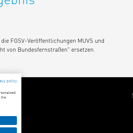
gebnis
l die FGSV-Veröffentlichungen MUVS und
cht von Bundesfernstraßen" ersetzen.
acy policy
ersonalised
 the
58 373