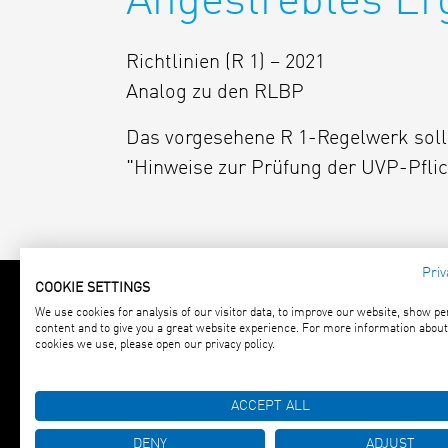
Angestrebtes Er
Richtlinien (R 1) – 2021
Analog zu den RLBP
Das vorgesehene R 1-Regelwerk sol
"Hinweise zur Prüfung der UVP-Pfli
Priv
COOKIE SETTINGS
We use cookies for analysis of our visitor data, to improve our website, show p
Forschungsgesellschaft für
content and to give you a great website experience. For more information about
cookies we use, please open our privacy policy.
Straßen- und Verkehrswesen e. V.
An Lyskirchen 14 · 50676 Köln
ACCEPT ALL
Tel.: (0221) 93 58 3-0 · Fax: (0221) 93 
E-Mail:
info(at)fgsv.de
DENY
ADJUST