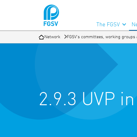
The FGSV
N
Network
FGSV's committees, working groups 
2.9.3 UVP i