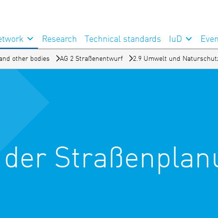
etwork
Research
Technical standards
IuD
Even
and other bodies
AG 2 Straßenentwurf
2.9 Umwelt und Naturschut
n der Straßenpla