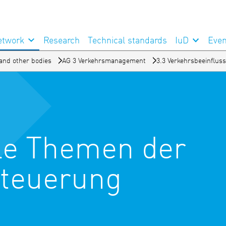
etwork
Research
Technical standards
IuD
Even
and other bodies
AG 3 Verkehrsmanagement
3.3 Verkehrsbeeinflus
lle Themen der
steuerung