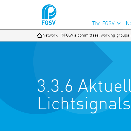
The FGSV
N
Network
FGSV's committees, working groups 
3.3.6 Aktue
Lichtsignal