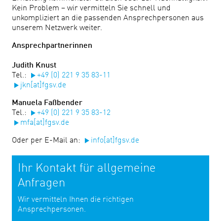
Kein Problem – wir vermitteln Sie schnell und
unkompliziert an die passenden Ansprechpersonen aus
unserem Netzwerk weiter.
Ansprechpartnerinnen
Judith Knust
Tel.:
+49 (0) 221 9 35 83-11
jkn[at]fgsv.de
Manuela Faßbender
Tel.:
+49 (0) 221 9 35 83-12
mfa[at]fgsv.de
Oder per E-Mail an:
info[at]fgsv.de
Ihr Kontakt für allgemeine
Anfragen
Wir vermitteln Ihnen die richtigen
Ansprechpersonen.