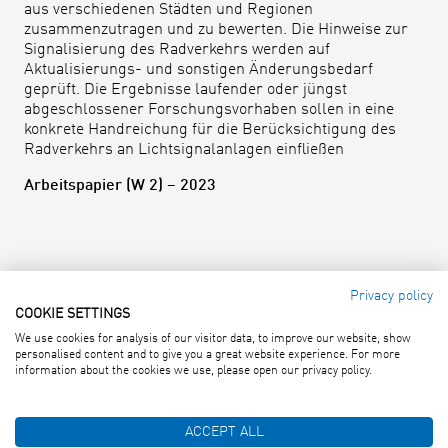
aus verschiedenen Städten und Regionen
zusammenzutragen und zu bewerten. Die Hinweise zur
Signalisierung des Radverkehrs werden auf
Aktualisierungs- und sonstigen Änderungsbedarf
geprüft. Die Ergebnisse laufender oder jüngst
abgeschlossener Forschungsvorhaben sollen in eine
konkrete Handreichung für die Berücksichtigung des
Radverkehrs an Lichtsignalanlagen einfließen
Arbeitspapier (W 2) – 2023
Privacy policy
COOKIE SETTINGS
Forschungsgesellschaft für
We use cookies for analysis of our visitor data, to improve our website, show
Straßen- und Verkehrswesen e. V.
personalised content and to give you a great website experience. For more
An Lyskirchen 14 · 50676 Köln
information about the cookies we use, please open our privacy policy.
Tel.: (0221) 93 58 3-0 · Fax: (0221) 93 58 373
E-Mail:
info(at)fgsv.de
ACCEPT ALL