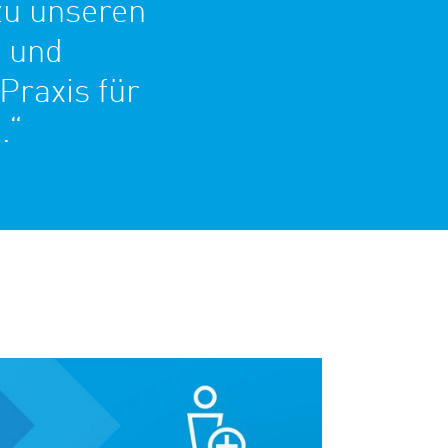
zu unseren
n und
Praxis für
.“