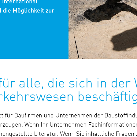
 international
die Möglichkeit zur
r alle, die sich in der 
rkehrswesen beschäfti
t für Baufirmen und Unternehmen der Baustoffindust
rzeugen. Wenn Ihr Unternehmen Fachinformationen b
mmengestellte Literatur. Wenn Sie inhaltliche Frag