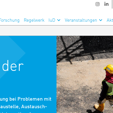
Forschung
Regelwerk
IuD
Veranstaltungen
Akt
 der
tzung bei Problemen mit
austelle, Austausch-