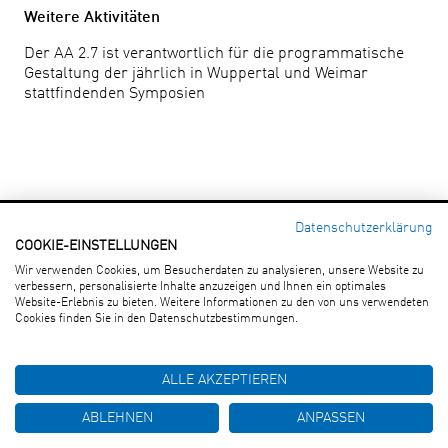
Weitere Aktivitäten
Der AA 2.7 ist verantwortlich für die programmatische
Gestaltung der jährlich in Wuppertal und Weimar
stattfindenden Symposien
Datenschutzerklärung
COOKIE-EINSTELLUNGEN
Forschungsgesellschaft für
Wir verwenden Cookies, um Besucherdaten zu analysieren, unsere Website zu
Straßen- und Verkehrswesen e. V.
verbessern, personalisierte Inhalte anzuzeigen und Ihnen ein optimales
An Lyskirchen 14 · 50676 Köln
Website-Erlebnis zu bieten. Weitere Informationen zu den von uns verwendeten
Tel.: (0221) 93 58 3-0 · Fax: (0221) 93 58 373
Cookies finden Sie in den Datenschutzbestimmungen.
E-Mail:
info(at)fgsv.de
ALLE AKZEPTIEREN
Impressum
|
Datenschutzerklärung
|
Cookie-
Einstellungen
ABLEHNEN
ANPASSEN