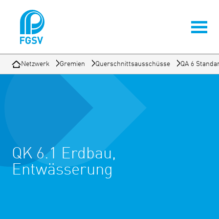
Netzwerk
Gremien
Querschnittsausschüsse
QA 6 Standa
QK 6.1 Erdbau,
Entwässerung