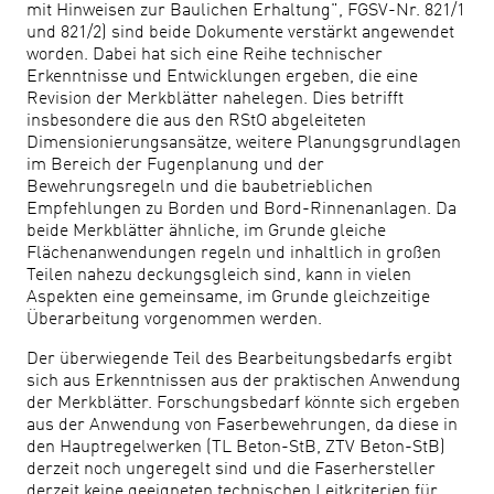
mit Hinweisen zur Baulichen Erhaltung", FGSV-Nr. 821/1
und 821/2) sind beide Dokumente verstärkt angewendet
worden. Dabei hat sich eine Reihe technischer
Erkenntnisse und Entwicklungen ergeben, die eine
Revision der Merkblätter nahelegen. Dies betrifft
insbesondere die aus den RStO abgeleiteten
Dimensionierungsansätze, weitere Planungsgrundlagen
im Bereich der Fugenplanung und der
Bewehrungsregeln und die baubetrieblichen
Empfehlungen zu Borden und Bord-Rinnenanlagen. Da
beide Merkblätter ähnliche, im Grunde gleiche
Flächenanwendungen regeln und inhaltlich in großen
Teilen nahezu deckungsgleich sind, kann in vielen
Aspekten eine gemeinsame, im Grunde gleichzeitige
Überarbeitung vorgenommen werden.
Der überwiegende Teil des Bearbeitungsbedarfs ergibt
sich aus Erkenntnissen aus der praktischen Anwendung
der Merkblätter. Forschungsbedarf könnte sich ergeben
aus der Anwendung von Faserbewehrungen, da diese in
den Hauptregelwerken (TL Beton-StB, ZTV Beton-StB)
derzeit noch ungeregelt sind und die Faserhersteller
derzeit keine geeigneten technischen Leitkriterien für