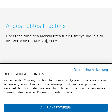
Angestrebtes Ergebnis
Überarbeitung des Merkblattes für Kaltrecycling in situ
im Straßenbau (M KRC), 2005
Datenschutzerklärung
COOKIE-EINSTELLUNGEN
Forschungsgesellschaft für
Wir verwenden Cookies, um Besucherdaten zu analysieren, unsere Website zu
Straßen- und Verkehrswesen e. V.
verbessern, personalisierte Inhalte anzuzeigen und Ihnen ein optimales
An Lyskirchen 14 · 50676 Köln
Website-Erlebnis zu bieten. Weitere Informationen zu den von uns verwendeten
Tel.: (0221) 93 58 3-0 · Fax: (0221) 93 58 373
Cookies finden Sie in den Datenschutzbestimmungen.
E-Mail:
info(at)fgsv.de
ALLE AKZEPTIEREN
Impressum
|
Datenschutzerklärung
|
Cookie-