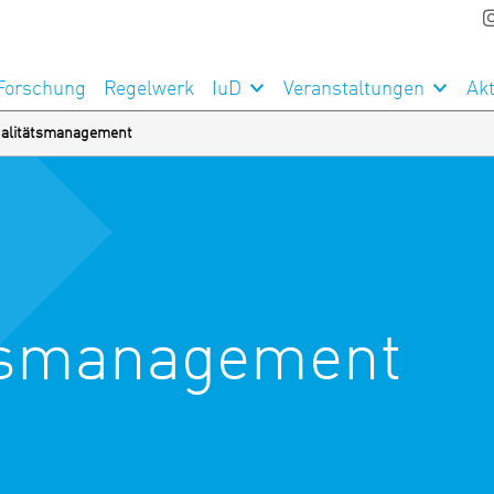
Forschung
Regelwerk
IuD
Veranstaltungen
Akt
ualitätsmanagement
ätsmanagement