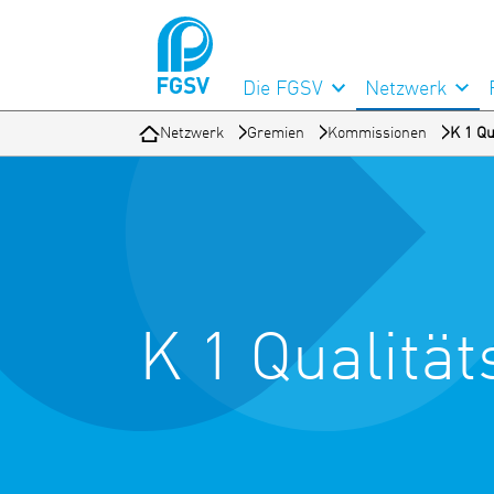
Die FGSV
Netzwerk
Netzwerk
Gremien
Kommissionen
K 1 Q
K 1 Qualit