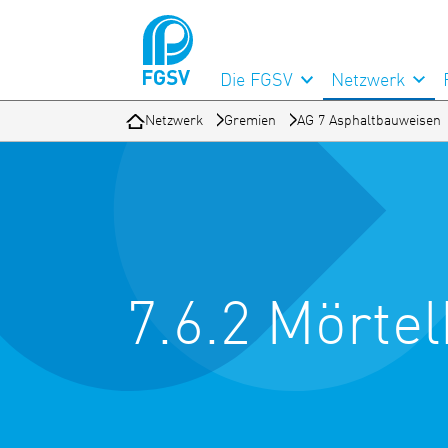
Die FGSV
Netzwerk
Netzwerk
Gremien
AG 7 Asphaltbauweisen
7.6.2 Mört