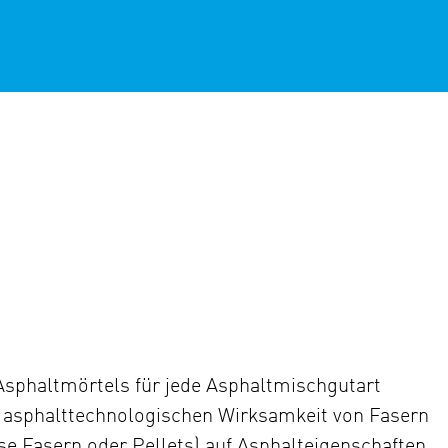
Asphaltmörtels für jede Asphaltmischgutart
r asphalttechnologischen Wirksamkeit von Fasern
ose Fasern oder Pellets) auf Asphalteigenschaften