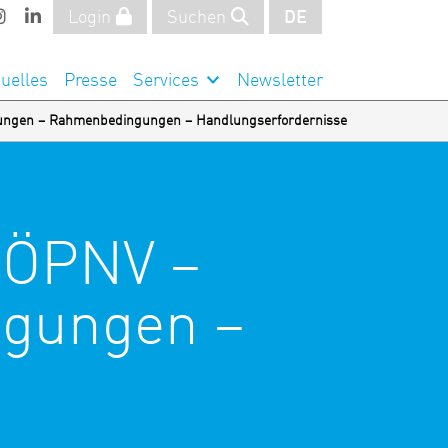
Login
Suchen
DE
uelles
Presse
Services
Newsletter
tungen – Rahmenbedingungen – Handlungserfordernisse
 ÖPNV –
gungen –