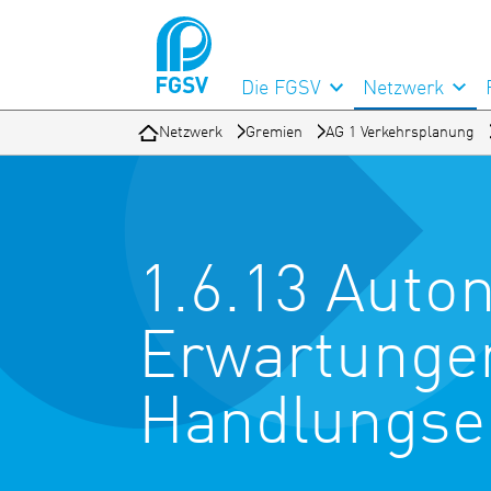
Die FGSV
Netzwerk
Netzwerk
Gremien
AG 1 Verkehrsplanung
1.6.13 Aut
Erwartunge
Handlungser