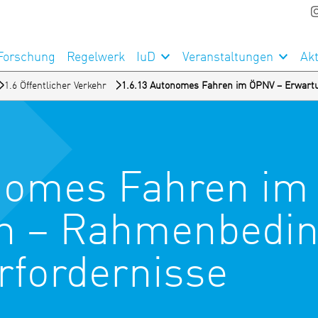
Forschung
Regelwerk
IuD
Veranstaltungen
Akt
1.6 Öffentlicher Verkehr
1.6.13 Autonomes Fahren im ÖPNV – Erwar
onomes Fahren im
n – Rahmenbedin
fordernisse