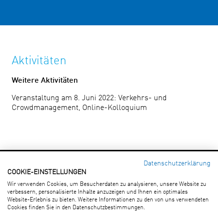
Aktivitäten
Weitere Aktivitäten
Veranstaltung am 8. Juni 2022: Verkehrs- und
Crowdmanagement, Online-Kolloquium
Datenschutzerklärung
COOKIE-EINSTELLUNGEN
Forschungsgesellschaft für
Wir verwenden Cookies, um Besucherdaten zu analysieren, unsere Website zu
Straßen- und Verkehrswesen e. V.
verbessern, personalisierte Inhalte anzuzeigen und Ihnen ein optimales
An Lyskirchen 14 · 50676 Köln
Website-Erlebnis zu bieten. Weitere Informationen zu den von uns verwendeten
Tel.: (0221) 93 58 3-0 · Fax: (0221) 93 58 373
Cookies finden Sie in den Datenschutzbestimmungen.
E-Mail:
info(at)fgsv.de